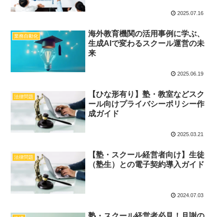
2025.07.16
海外教育機関の活用事例に学ぶ、
業務自動化
生成AIで変わるスクール運営の未
来
2025.06.19
【ひな形有り】塾・教室などスク
法律問題
ール向けプライバシーポリシー作
成ガイド
2025.03.21
【塾・スクール経営者向け】生徒
法律問題
（塾生）との電子契約導入ガイド
2024.07.03
塾・スクール経営者必見！月謝の