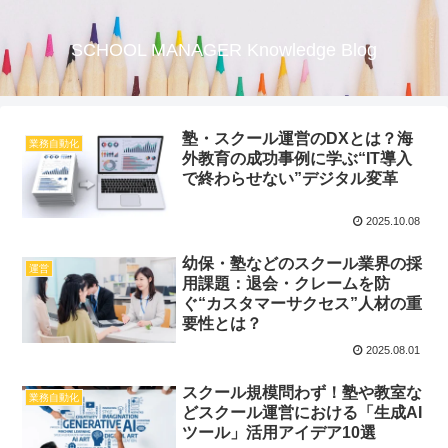
SCHOOL MANAGER Knowledge Blog
塾・スクール運営のDXとは？海
業務自動化
外教育の成功事例に学ぶ“IT導入
で終わらせない”デジタル変革
2025.10.08
幼保・塾などのスクール業界の採
運営
用課題：退会・クレームを防
ぐ“カスタマーサクセス”人材の重
要性とは？
2025.08.01
スクール規模問わず！塾や教室な
業務自動化
どスクール運営における「生成AI
ツール」活用アイデア10選