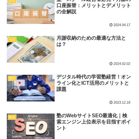
決済
口座振替：メリットとデメリット
の全解説
2024.04.17
月謝収納のための最適な方法と
決済
は？
2024.02.02
デジタル時代の学習塾経営！オン
運営
ライン化とICT活用のメリットと
課題
2023.12.18
塾のWebサイトSEO最適化｜検
集客
索エンジン上位表示を目指すポイ
ント